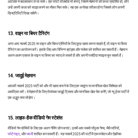
आर्टवर्क में बदलवाकर ले जा सकें। एक फोटो वॉलबोर्ड भी बनाएं, जिसमें मेहमानों की कला प्रदर्शित हो, और
उन्हें अपनी कला को साझा करने का मौका मिल सके। यह एक अनोखा तरीका होगा जिससे लोग अपनी
क्रिएटिविटी दिखा सकेंगे।
13. वाइन या बियर टैस्टिंग
अगर आप नववर्ष 2025 पर वाइन और बियर प्रेमियों के लिए कुछ खास करना चाहते हैं, तो वाइन या बियर
टैस्टिंग का आयोजन करें। इसके लिए आप विभिन्न ब्रांड्स और फ्लेवर को शामिल कर सकती हैं। मेहमान
अलग-अलग प्रकार के वाइन या बियर का स्वाद ले सकते हैं और अपनी पसंदीदा च्वाइस चुन सकते हैं।
14. जादुई मेहमान
आपकी नववर्ष 2025 पार्टी को और भी खास बनाने के लिए एक जादूगर या मानसिक खेल विशेषज्ञ को
आमंत्रित करें। वे मेहमानों के लिए रोमांचक जादुई ट्रिक्स और मानसिक खेल पेश करेंगे, जो न्यू ईयर पार्टी में
एक अद्भुत तत्व जोड़ेगा।
15. लाइफ-हैक वीडियो गेम स्टेशंस
वीडियो गेम प्रेमियों के लिए एक अलग गेमिंग ज़ोन बनाएं। इसमें आप सबसे पॉपुलर गेम्स, जैसे मारियो,
फोर्टनाइट
, और
पबजी
शामिल कर सकती हैं। यह नववर्ष 2025 की पार्टी में एक मजेदार और ऐडवेंचर-