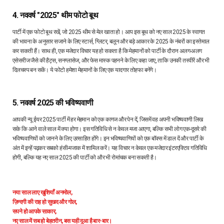
4. नववर्ष "2025" थीम फोटो बूथ
पार्टी में एक फोटो बूथ रखें, जो 2025 थीम से मेल खाता हो। आप इस बूथ को नए साल 2025 के स्वागत
की भावना के अनुसार सजाने के लिए स्टार्स, ग्लिटर, बलून और बड़े आकार के 2025 के नंबरों का इस्तेमाल
कर सकती हैं। साथ ही, एक मजेदार विचार यह हो सकता है कि मेहमानों को पार्टी के दौरान अलग-अलग
एसेसरीज जैसे की हैट्स, सनग्लासेज, और फेस मास्क पहनने के लिए कहा जाए, ताकि उनकी तस्वीरें और भी
दिलचस्प बन सकें। ये फोटो हमेशा मेहमानों के लिए एक यादगार तोहफा बनेंगे।
5. नववर्ष 2025 की भविष्यवाणी
आपकी न्यू ईयर 2025 पार्टी में हर मेहमान को एक कागज और पेन दें, जिसमें वह अपनी भविष्यवाणी लिख
सके कि आने वाले साल में क्या होगा। इस गतिविधि से न केवल मजा आएगा, बल्कि सभी लोग एक-दूसरे की
भविष्यवाणियों को जानने के लिए उत्साहित होंगे। इन भविष्यवाणियों को एक बॉक्स में डाल दें और पार्टी के
अंत में इन्हें पढ़कर सबको हंसी-मजाक में शामिल करें। यह विचार न केवल एक मजेदार इंटरएक्टिव गतिविधि
होगी, बल्कि यह नए साल 2025 की पार्टी को और भी रोमांचक बना सकती है।
नया साल लाए खुशियाँ अनमोल,
ज़िन्दगी की राह हो सुखद और गोल,
सपने हो आपके साकार,
नए साल में सब हो बेहतरीन, बस यही दुआ है बार-बार।