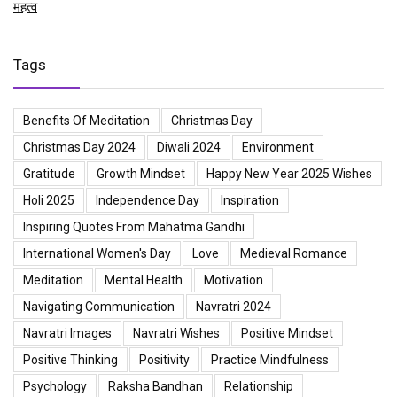
महत्व
Tags
Benefits Of Meditation
Christmas Day
Christmas Day 2024
Diwali 2024
Environment
Gratitude
Growth Mindset
Happy New Year 2025 Wishes
Holi 2025
Independence Day
Inspiration
Inspiring Quotes From Mahatma Gandhi
International Women's Day
Love
Medieval Romance
Meditation
Mental Health
Motivation
Navigating Communication
Navratri 2024
Navratri Images
Navratri Wishes
Positive Mindset
Positive Thinking
Positivity
Practice Mindfulness
Psychology
Raksha Bandhan
Relationship