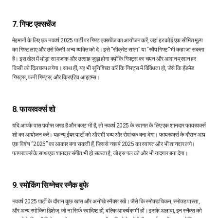
7. गिफ्ट एक्सचेंज
मेहमानों के लिए एक नववर्ष 2025 पार्टी पर गिफ्ट एक्सचेंज का आयोजन करें, जहां हर कोई एक सीमित मूल्य
का गिफ्ट लाए और उसे किसी अन्य व्यक्ति को दे। इसे “सीक्रेट सांता” या “स्वैप गिफ्ट” भी कहा जा सकता
है। इस खेल में थोड़ा सा मजाक और उत्साह जुड़ा होगा क्योंकि गिफ्ट्स का चयन और आदान-प्रदान हर
किसी को दिलचस्प लगेगा। साथ ही, यह भी सुनिश्चित करें कि गिफ्ट्स में विविधता हो, जैसे कि हैंडमेड
गिफ्ट्स, फनी गिफ्ट्स, और क्रिएटिव आइटम्स।
8. फायरवर्क्स शो
यदि आपके पास पर्याप्त जगह है और बजट भी है, तो नववर्ष 2025 के स्वागत के लिए एक शानदार फायरवर्क्स
शो का आयोजन करें। यह न्यू ईयर पार्टी को और भी भव्य और रोमांचक बना देगा। फायरवर्क्स के दौरान आप
एक विशेष “2025” का आकार बना सकती हैं, जिससे नववर्ष 2025 का स्वागत और भी शानदार लगे।
फायरवर्क्स के साथ एक शानदार संगीत भी हो सकता है, जो इस पल को और भी यादगार बना देगा।
9. स्मोकिंग सिग्नेचर स्नैक बुफे
नववर्ष 2025 पार्टी के दौरान कुछ खास और अनोखे स्नैक्स रखें। जैसे कि स्मोक्ड चिकन, स्मोक्ड पास्ता,
और अन्य स्मोकिंग डिशेज, जो ना सिर्फ स्वादिष्ट हों, बल्कि आकर्षक भी हों। इसके अलावा, इन स्नैक्स को