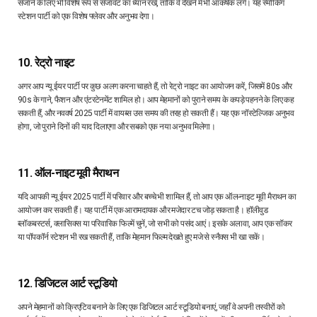
सजाने के लिए भी विशेष रूप से सजावट का ध्यान रखें, ताकि वे देखने में भी आकर्षक लगें। यह स्मोकिंग
स्टेशन पार्टी को एक विशेष फ्लेवर और अनुभव देगा।
10. रेट्रो नाइट
अगर आप न्यू ईयर पार्टी पर कुछ अलग करना चाहते हैं, तो रेट्रो नाइट का आयोजन करें, जिसमें 80s और
90s के गाने, फैशन और एंटरटेनमेंट शामिल हो। आप मेहमानों को पुराने समय के कपड़े पहनने के लिए कह
सकती हैं, और नववर्ष 2025 पार्टी में वायब्स उस समय की तरह हो सकती हैं। यह एक नॉस्टेल्जिक अनुभव
होगा, जो पुराने दिनों की याद दिलाएगा और सबको एक नया अनुभव मिलेगा।
11. ऑल-नाइट मूवी मैराथन
यदि आपकी न्यू ईयर 2025 पार्टी में परिवार और बच्चे भी शामिल हैं, तो आप एक ऑल-नाइट मूवी मैराथन का
आयोजन कर सकती हैं। यह पार्टी में एक आरामदायक और मजेदार टच जोड़ सकता है। हॉलीवुड
ब्लॉकबस्टर्स, क्लासिक्स या परिवारिक फिल्में चुनें, जो सभी को पसंद आएं। इसके अलावा, आप एक सॉकर
या पॉपकॉर्न स्टेशन भी रख सकती हैं, ताकि मेहमान फिल्म देखते हुए मजे से स्नैक्स भी खा सकें।
12. डिजिटल आर्ट स्टूडियो
अपने मेहमानों को क्रिएटिव बनाने के लिए एक डिजिटल आर्ट स्टूडियो बनाएं, जहाँ वे अपनी तस्वीरों को