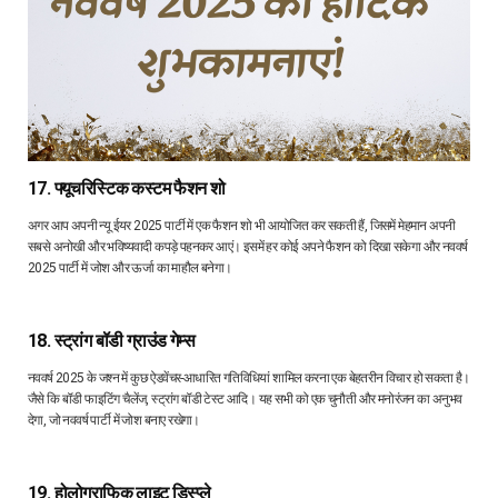
17. फ्यूचरिस्टिक कस्टम फैशन शो
अगर आप अपनी न्यू ईयर 2025 पार्टी में एक फैशन शो भी आयोजित कर सकती हैं, जिसमें मेहमान अपनी
सबसे अनोखी और भविष्यवादी कपड़े पहनकर आएं। इसमें हर कोई अपने फैशन को दिखा सकेगा और नववर्ष
2025 पार्टी में जोश और ऊर्जा का माहौल बनेगा।
18. स्ट्रांग बॉडी ग्राउंड गेम्स
नववर्ष 2025 के जश्न में कुछ ऐडवेंचर-आधारित गतिविधियां शामिल करना एक बेहतरीन विचार हो सकता है।
जैसे कि बॉडी फाइटिंग चैलेंज, स्ट्रांग बॉडी टेस्ट आदि। यह सभी को एक चुनौती और मनोरंजन का अनुभव
देगा, जो नववर्ष पार्टी में जोश बनाए रखेगा।
19. होलोग्राफिक लाइट डिस्प्ले