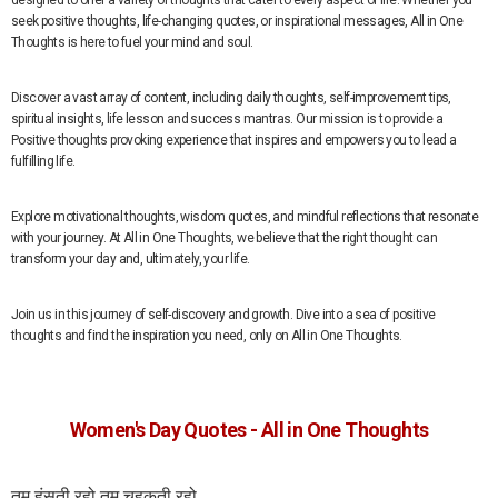
designed to offer a variety of thoughts that cater to every aspect of life. Whether you
seek positive thoughts, life-changing quotes, or inspirational messages, All in One
Thoughts is here to fuel your mind and soul.
Discover a vast array of content, including daily thoughts, self-improvement tips,
spiritual insights, life lesson and success mantras. Our mission is to provide a
Positive thoughts provoking experience that inspires and empowers you to lead a
fulfilling life.
Explore motivational thoughts, wisdom quotes, and mindful reflections that resonate
with your journey. At All in One Thoughts, we believe that the right thought can
transform your day and, ultimately, your life.
Join us in this journey of self-discovery and growth. Dive into a sea of positive
thoughts and find the inspiration you need, only on All in One Thoughts.
Women's Day Quotes - All in One Thoughts
तुम हंसती रहो तुम चहकती रहो,