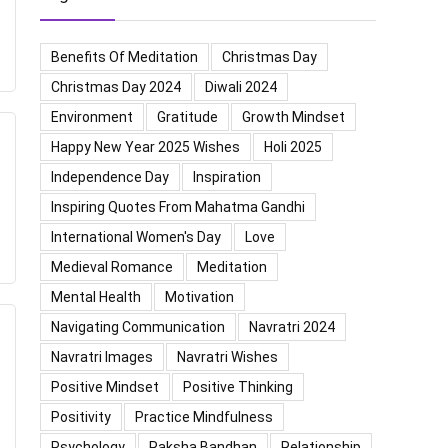
Benefits Of Meditation
Christmas Day
Christmas Day 2024
Diwali 2024
Environment
Gratitude
Growth Mindset
Happy New Year 2025 Wishes
Holi 2025
Independence Day
Inspiration
Inspiring Quotes From Mahatma Gandhi
International Women's Day
Love
Medieval Romance
Meditation
Mental Health
Motivation
Navigating Communication
Navratri 2024
Navratri Images
Navratri Wishes
Positive Mindset
Positive Thinking
Positivity
Practice Mindfulness
Psychology
Raksha Bandhan
Relationship