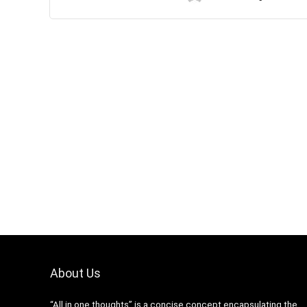
About Us
“All in one thoughts” is a concise concept encapsulating the