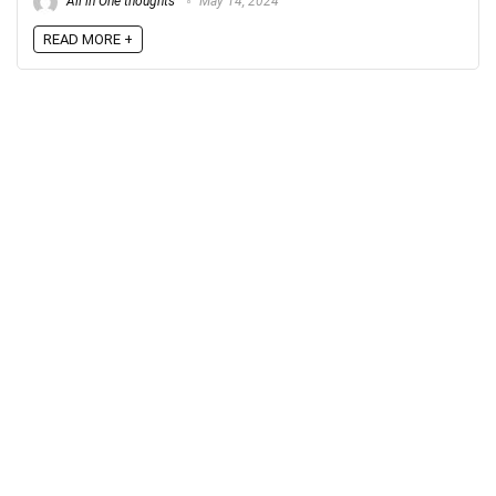
All in One thoughts
May 14, 2024
READ MORE +