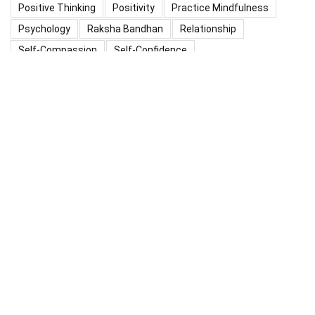
Positive Thinking
Positivity
Practice Mindfulness
Psychology
Raksha Bandhan
Relationship
Self-Compassion
Self-Confidence
Shardiya Navratri 2025
Significance Of Maharana Pratap Jayanti
Success
Thoughts
Types Of Inspiration
Valentine's Day
Valentine Days Week List 2024
Valentine Week 2024 List
चैत्र नवरात्रि
प्रेरणादायक विचार
महाशिवरात्रि का महत्व
माँ दुर्गा की पूजा
शारदीय नवरात्रि 2025
सकारात्मक सोच
About Us
“All in one thoughts” is a concise concept encapsulating the
multifaceted nature of human emotions, experiences, and
perspectives. It suggests a holistic approach, acknowledging the