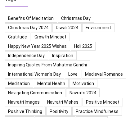
Benefits Of Meditation
Christmas Day
Christmas Day 2024
Diwali 2024
Environment
Gratitude
Growth Mindset
Happy New Year 2025 Wishes
Holi 2025
Independence Day
Inspiration
Inspiring Quotes From Mahatma Gandhi
International Women's Day
Love
Medieval Romance
Meditation
Mental Health
Motivation
Navigating Communication
Navratri 2024
Navratri Images
Navratri Wishes
Positive Mindset
Positive Thinking
Positivity
Practice Mindfulness
Psychology
Raksha Bandhan
Relationship
Self-Compassion
Self-Confidence