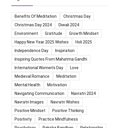
Benefits Of Meditation
Christmas Day
Christmas Day 2024
Diwali 2024
Environment
Gratitude
Growth Mindset
Happy New Year 2025 Wishes
Holi 2025
Independence Day
Inspiration
Inspiring Quotes From Mahatma Gandhi
International Women's Day
Love
Medieval Romance
Meditation
Mental Health
Motivation
Navigating Communication
Navratri 2024
Navratri Images
Navratri Wishes
Positive Mindset
Positive Thinking
Positivity
Practice Mindfulness
Psychology
Raksha Bandhan
Relationship