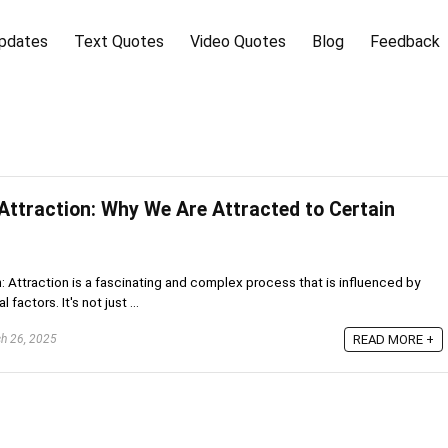
pdates
Text Quotes
Video Quotes
Blog
Feedback
Attraction: Why We Are Attracted to Certain
 Attraction is a fascinating and complex process that is influenced by
factors. It's not just ...
h 26, 2025
READ MORE +