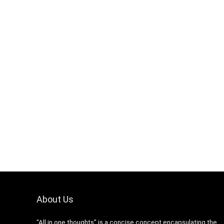
About Us
“All in one thoughts” is a concise concept encapsulating the