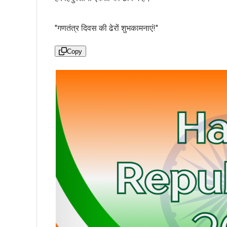
"गणतंत्र दिवस की ढेरों शुभकामनाएं!"
Copy