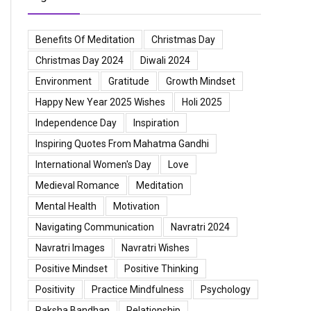
Benefits Of Meditation
Christmas Day
Christmas Day 2024
Diwali 2024
Environment
Gratitude
Growth Mindset
Happy New Year 2025 Wishes
Holi 2025
Independence Day
Inspiration
Inspiring Quotes From Mahatma Gandhi
International Women's Day
Love
Medieval Romance
Meditation
Mental Health
Motivation
Navigating Communication
Navratri 2024
Navratri Images
Navratri Wishes
Positive Mindset
Positive Thinking
Positivity
Practice Mindfulness
Psychology
Raksha Bandhan
Relationship