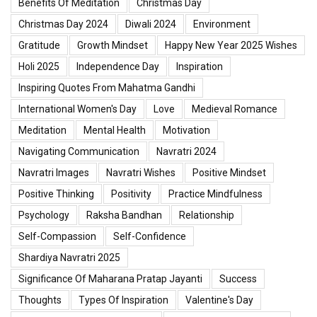
Benefits Of Meditation
Christmas Day
Christmas Day 2024
Diwali 2024
Environment
Gratitude
Growth Mindset
Happy New Year 2025 Wishes
Holi 2025
Independence Day
Inspiration
Inspiring Quotes From Mahatma Gandhi
International Women's Day
Love
Medieval Romance
Meditation
Mental Health
Motivation
Navigating Communication
Navratri 2024
Navratri Images
Navratri Wishes
Positive Mindset
Positive Thinking
Positivity
Practice Mindfulness
Psychology
Raksha Bandhan
Relationship
Self-Compassion
Self-Confidence
Shardiya Navratri 2025
Significance Of Maharana Pratap Jayanti
Success
Thoughts
Types Of Inspiration
Valentine's Day