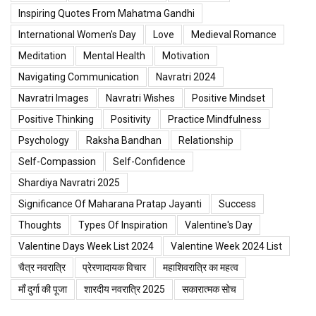
Inspiring Quotes From Mahatma Gandhi
International Women's Day
Love
Medieval Romance
Meditation
Mental Health
Motivation
Navigating Communication
Navratri 2024
Navratri Images
Navratri Wishes
Positive Mindset
Positive Thinking
Positivity
Practice Mindfulness
Psychology
Raksha Bandhan
Relationship
Self-Compassion
Self-Confidence
Shardiya Navratri 2025
Significance Of Maharana Pratap Jayanti
Success
Thoughts
Types Of Inspiration
Valentine's Day
Valentine Days Week List 2024
Valentine Week 2024 List
चैत्र नवरात्रि
प्रेरणादायक विचार
महाशिवरात्रि का महत्व
माँ दुर्गा की पूजा
शारदीय नवरात्रि 2025
सकारात्मक सोच