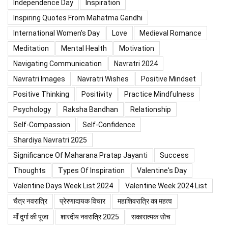
Independence Day
Inspiration
Inspiring Quotes From Mahatma Gandhi
International Women's Day
Love
Medieval Romance
Meditation
Mental Health
Motivation
Navigating Communication
Navratri 2024
Navratri Images
Navratri Wishes
Positive Mindset
Positive Thinking
Positivity
Practice Mindfulness
Psychology
Raksha Bandhan
Relationship
Self-Compassion
Self-Confidence
Shardiya Navratri 2025
Significance Of Maharana Pratap Jayanti
Success
Thoughts
Types Of Inspiration
Valentine's Day
Valentine Days Week List 2024
Valentine Week 2024 List
चैत्र नवरात्रि
प्रेरणादायक विचार
महाशिवरात्रि का महत्व
माँ दुर्गा की पूजा
शारदीय नवरात्रि 2025
सकारात्मक सोच