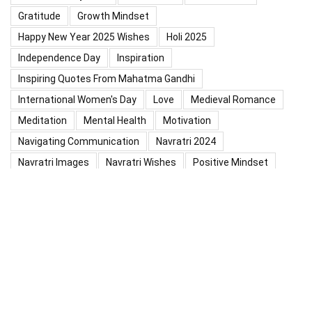
Gratitude
Growth Mindset
Happy New Year 2025 Wishes
Holi 2025
Independence Day
Inspiration
Inspiring Quotes From Mahatma Gandhi
International Women's Day
Love
Medieval Romance
Meditation
Mental Health
Motivation
Navigating Communication
Navratri 2024
Navratri Images
Navratri Wishes
Positive Mindset
Positive Thinking
Positivity
Practice Mindfulness
Psychology
Raksha Bandhan
Relationship
Self-Compassion
Self-Confidence
Shardiya Navratri 2025
Significance Of Maharana Pratap Jayanti
Success
Thoughts
Types Of Inspiration
Valentine's Day
Valentine Days Week List 2024
Valentine Week 2024 List