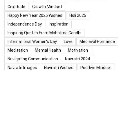
Gratitude
Growth Mindset
Happy New Year 2025 Wishes
Holi 2025
Independence Day
Inspiration
Inspiring Quotes From Mahatma Gandhi
International Women's Day
Love
Medieval Romance
Meditation
Mental Health
Motivation
Navigating Communication
Navratri 2024
Navratri Images
Navratri Wishes
Positive Mindset
Positive Thinking
Positivity
Practice Mindfulness
Psychology
Raksha Bandhan
Relationship
Self-Compassion
Self-Confidence
Shardiya Navratri 2025
Significance Of Maharana Pratap Jayanti
Success
Thoughts
Types Of Inspiration
Valentine's Day
Valentine Days Week List 2024
Valentine Week 2024 List