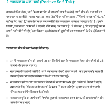
2. सकारात्मक आत्म-चर्चा (Positive Self-Talk):
हमारा आंतरिक संवाद, यानी कि वह बातचीत जो हम अपने आप से करते हैं, हमारी सोच और भावनाओं पर
गहरा प्रभाव डालती है। नकारात्मक आत्म-चर्चा, जैसे “मैं यह नहीं कर सकता,” “मैं कभी सफल नहीं होऊंगा,”
या “यह मेरी गलती है,” आत्मविश्वास को कम करती है और नकारात्मक भावनाओं को बढ़ावा देती है। इसके
विपरीत, सकारात्मक आत्म-चर्चा मे यह कहे, जैसे “मैं यह कर सकता हूँ,” “मैं सीख रहा हूँ और बढ़ रहा हूँ,” या “मैं
अपनी गलतियों से सीखूंगा,” आत्मविश्वास बढ़ाती है और हमें चुनौतियों का सामना करने के लिए प्रेरित करती
है।
सकारात्मक सोच को अपनी आदत कैसे बनाएं?
अपनी नकारात्मक सोच को पहचानें: जब आप किसी भी तरह के नकारात्मक विचार सोच रहे हों, तो उसे
पहचानें और उस पर ध्यान दें।
नकारात्मक विचारों को चुनौती दें: अपने नकारात्मक विचारों से सवाल करें। क्या इसका कोई सबूत है?
क्या कोई और तरीका है जिससे मैं इस स्थिति को देख सकता हूँ?
सकारात्मक प्रतिस्थापन: नकारात्मक विचारों को सकारात्मक और पुष्टि करने वाले विचारों से बदलें।
उदाहरण के लिए, “मैं असफल हो जाऊंगा” के बजाय “मैं अपना सर्वश्रेष्ठ प्रयास करूंगा और जो भी
परिणाम होगा उसे मैं स्वीकार करूंगा” कहें।
सकारात्मक पुष्टि का उपयोग करें: नियमित कुछ एसे सकारात्मक कथन दोहराएं जो आपको प्रेरित और
आत्मविश्वास से भर दे।