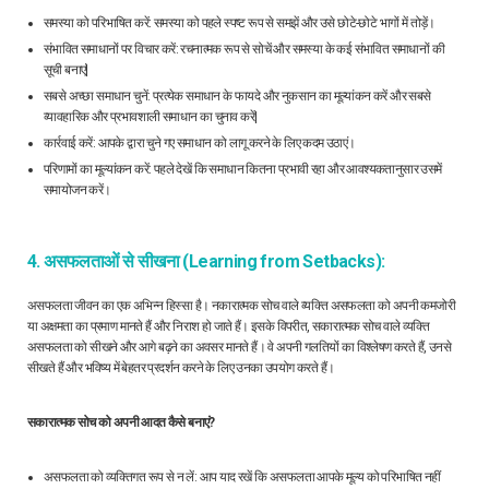
समस्या को परिभाषित करें: समस्या को पहले स्पष्ट रूप से समझें और उसे छोटे-छोटे भागों में तोड़ें।
संभावित समाधानों पर विचार करें: रचनात्मक रूप से सोचें और समस्या के कई संभावित समाधानों की
सूची बनाएं|
सबसे अच्छा समाधान चुनें: प्रत्येक समाधान के फायदे और नुकसान का मूल्यांकन करें और सबसे
व्यावहारिक और प्रभावशाली समाधान का चुनाव करें|
कार्रवाई करें: आपके द्वारा चुने गए समाधान को लागू करने के लिए कदम उठाएं।
परिणामों का मूल्यांकन करें: पहले देखें कि समाधान कितना प्रभावी रहा और आवश्यकतानुसार उसमें
समायोजन करें।
4. असफलताओं से सीखना (Learning from Setbacks):
असफलता जीवन का एक अभिन्न हिस्सा है। नकारात्मक सोच वाले व्यक्ति असफलता को अपनी कमजोरी
या अक्षमता का प्रमाण मानते हैं और निराश हो जाते हैं। इसके विपरीत, सकारात्मक सोच वाले व्यक्ति
असफलता को सीखने और आगे बढ़ने का अवसर मानते हैं। वे अपनी गलतियों का विश्लेषण करते हैं, उनसे
सीखते हैं और भविष्य में बेहतर प्रदर्शन करने के लिए उनका उपयोग करते हैं।
सकारात्मक सोच को अपनी आदत कैसे बनाएं?
असफलता को व्यक्तिगत रूप से न लें: आप याद रखें कि असफलता आपके मूल्य को परिभाषित नहीं