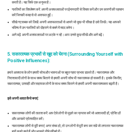
करती है। यह सिर्फ एक अनुभव है।
गलतियों का विश्लेषण करें: अपनी असफलताओं पर ईमानदारी से विचार करें और उन कारणों की पहचान
करें जिनकी वजह से वो असफल हुईं।
सीखे गए सबक को लिखें: अपनी असफलताओं से आपने जो कुछ भी सीखा है उसे लिखें। यह आपको
भविष्य में उन गलतियों को दोहराने से बचने में मदद करेगा।
आगे बढ़ें: अपनी असफलताओं पर अटके न रहें। आप उनसे कुछ सीखें और आगे बढ़ें।
5. सकारात्मक प्रभावों से खुद को घेरना (Surrounding Yourself with
Positive Influences):
हमारे आसपास के लोग हमारी सोच और भावनाओं पर बहुत गहरा प्रभाव डालते हैं। नकारात्मक और
निराशावादी लोगों के साथ समय बिताने से हमारी अपनी सोच भी नकारात्मक हो सकती है। इसके विपरीत,
सकारात्मक, उत्साही और सहायक लोगों के साथ समय बिताने से हमारी अपनी सकारात्मकता बढ़ती है।
इसे अपनी आदत कैसे बनाएं:
सकारात्मक लोगों की तलाश करें: आप ऐसे लोगों से जुड़ने का प्रयास करें जो आशावादी हों, प्रेरित हों
और आपको प्रोत्साहित करें।
नकारात्मक लोगों से दूरी बनाएं: अगर संभव हो, तो उन लोगों से दूरी बना कर रखें जो लगातार नकारात्मक
बातें करते रहते हैं और आपको नीचे खींचते हैं।