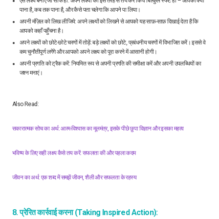
ऐसे लक्ष्य बनाएं जो साफ हों: अपने लक्ष्यों को इस तरह से तय करें कि वे बिल्कुल स्पष्ट हों – आपको क्या
पाना है, कब तक पाना है, और कैसे पता चलेगा कि आपने पा लिया।
अपनी मंज़िल को लिख लीजिये: अपने लक्ष्यों को लिखने से आपको यह साफ़-साफ़ दिखाई देता है कि
आपको कहाँ पहुँचना है।
अपने लक्ष्यों को छोटे-छोटे चरणों में तोड़ें: बड़े लक्ष्यों को छोटे, प्रबंधनीय चरणों में विभाजित करें। इससे वे
कम चुनौतीपूर्ण लगेंगे और आपको अपने लक्ष्य को पूरा करने में आसानी होगी।
अपनी प्रगति को ट्रैक करें: नियमित रूप से अपनी प्रगति की समीक्षा करें और अपनी उपलब्धियों का
जश्न मनाएं।
Also Read:
सकारात्मक सोच का अर्थ: आत्म-विश्वास का मूलमंत्र, इसके पीछे छुपा विज्ञान और इसका महत्व
भविष्य के लिए सही लक्ष्य कैसे तय करें: सफलता की और पहला कदम
जीवन का अर्थ: एक शब्द में समझें जीवन, शैली और सफलता के रहस्य
8. प्रेरित कार्रवाई करना (Taking Inspired Action):