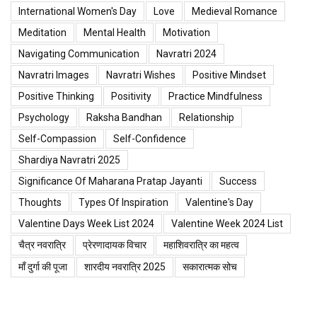
International Women's Day
Love
Medieval Romance
Meditation
Mental Health
Motivation
Navigating Communication
Navratri 2024
Navratri Images
Navratri Wishes
Positive Mindset
Positive Thinking
Positivity
Practice Mindfulness
Psychology
Raksha Bandhan
Relationship
Self-Compassion
Self-Confidence
Shardiya Navratri 2025
Significance Of Maharana Pratap Jayanti
Success
Thoughts
Types Of Inspiration
Valentine's Day
Valentine Days Week List 2024
Valentine Week 2024 List
चैत्र नवरात्रि
प्रेरणादायक विचार
महाशिवरात्रि का महत्व
माँ दुर्गा की पूजा
शारदीय नवरात्रि 2025
सकारात्मक सोच