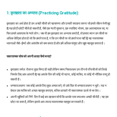
1. कृतज्ञता का अभ्यास (Practicing Gratitude):
कृतज्ञता का अर्थ होता है उन अच्छी चीजों को पहचानना और उनकी सराहना करना जो हमारे जीवन मे मौजूद
है| यह छोटी-छोटी चीजें हो सकती हैं, जैसे एक प्यारी मुस्कान, एक स्वादिष्ट भोजन, एक आरामदायक घर, या
फिर हमारे आसपास के प्यारे लोग। जब भी हम कृतज्ञता का अभ्यास करते हैं, तो हमारा ध्यान उन चीजों पर
अधिक केंद्रित होता है जो कि हमारे पास है, न कि उन चीजों पर जो हमारे पास नहीं है| यह नकारात्मक
भावनाओं जैसे- ईर्ष्या और असंतोष को कम करता है और हमें अधिक संतुष्ट और खुश महसूस कराता है।
सकारात्मक सोच को अपनी आदत कैसे बनाएं?
कृतज्ञता जर्नल: रोजाना कुछ मिनट ही सही लेकिन समय निकालकर उन तीन से पाँच चीजों को लिखे
जिनके लिए आप आभारी है| यह आपके दिन की कोई भी घटना, कोई व्यक्ति, या कोई भी भौतिक वस्तु हो
सकती है।
धन्यवाद कहना: जब कोई आपके लिए कुछ अच्छा करे, तो उसे दिल से धन्यवाद कहना न भूलें। यह न
केवल उस व्यक्ति को अच्छा महसूस कराएगा, बल्कि आपको भी सकारात्मक ऊर्जा से भर देगा।
अपनी खुशियों को गिनें: दिन में कई बार ठहरकर सोचें कि आपके पास क्या-क्या अच्छी चीजें हैं। यह एक
छोटा सा काम है, लेकिन इससे आप ज़्यादा सकारात्मक महसूस कर सकते हैं।