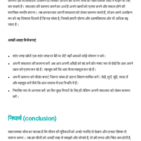
कल्पना एक शक्तिशाली उपकरण है जिसका उपयोग हम अपनी सोच को सकारात्मक दिशा में मोड़ने के लिए
कर सकते हैं। सफलता की कल्पना करने का अर्थ है अपने लक्ष्यों को प्राप्त करने और सफल होने की
मानसिक तस्वीर बनाना। जब हम बार-बार अपनी सफलता को लेकर कल्पना करते हैं, तो हम अपने अवचेतन
मन को यह विश्वास दिलाते हैं कि यह संभव है, जिससे हमारी प्रेरणा और आत्मविश्वास ओर भी अधिक बढ़
जाता है।
अच्छी आदत कैसे बनाएं:
शांत जगह खोजें: एक शांत जगह पर बैठें या लेटें जहाँ आपको कोई परेशान न करे।
अपनी सफलता की कल्पना करें: अब आप अपनी आँखों को बंद करें और स्पष्ट रूप से देखें कि आप अपने
लक्ष्य को प्राप्त कर रहे हैं। महसूस करें कि आप कैसा महसूस कर रहे हैं।
अपनी कल्पना को जीवंत बनाएं: जितना संभव हो उतना विवरण शामिल करें। देखें, सुनें, सूंघें, स्वाद लें
और महसूस करें जैसे कि आप वास्तव में उस स्थिति में हैं।
नियमित रूप से अभ्यास करें: हर दिन कुछ मिनटों के लिए ही लेकिन अपनी सफलता को लेकर कल्पना
करें।
निष्कर्ष (conclusion)
सकारात्मक सोच का मतलब है कि जीवन की मुश्किलों को अच्छे नजरिए से देखना और उनका हिम्मत से
सामना करना। जब हम चीजों को अच्छी तरह से समझते और सोचते हैं, तो हमें तनाव और चिंता कम होती है,