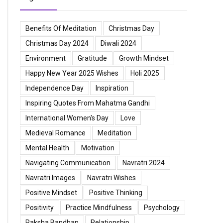
Benefits Of Meditation
Christmas Day
Christmas Day 2024
Diwali 2024
Environment
Gratitude
Growth Mindset
Happy New Year 2025 Wishes
Holi 2025
Independence Day
Inspiration
Inspiring Quotes From Mahatma Gandhi
International Women's Day
Love
Medieval Romance
Meditation
Mental Health
Motivation
Navigating Communication
Navratri 2024
Navratri Images
Navratri Wishes
Positive Mindset
Positive Thinking
Positivity
Practice Mindfulness
Psychology
Raksha Bandhan
Relationship