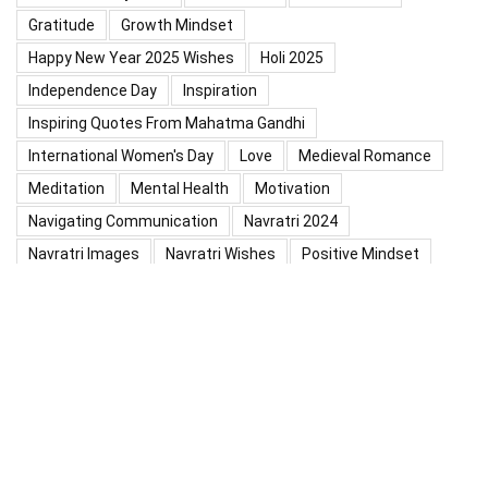
Gratitude
Growth Mindset
Happy New Year 2025 Wishes
Holi 2025
Independence Day
Inspiration
Inspiring Quotes From Mahatma Gandhi
International Women's Day
Love
Medieval Romance
Meditation
Mental Health
Motivation
Navigating Communication
Navratri 2024
Navratri Images
Navratri Wishes
Positive Mindset
Positive Thinking
Positivity
Practice Mindfulness
Psychology
Raksha Bandhan
Relationship
Self-Compassion
Self-Confidence
Shardiya Navratri 2025
Significance Of Maharana Pratap Jayanti
Success
Thoughts
Types Of Inspiration
Valentine's Day
Valentine Days Week List 2024
Valentine Week 2024 List