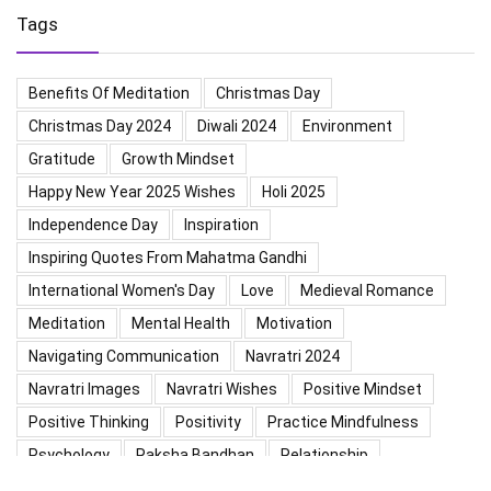
Tags
Benefits Of Meditation
Christmas Day
Christmas Day 2024
Diwali 2024
Environment
Gratitude
Growth Mindset
Happy New Year 2025 Wishes
Holi 2025
Independence Day
Inspiration
Inspiring Quotes From Mahatma Gandhi
International Women's Day
Love
Medieval Romance
Meditation
Mental Health
Motivation
Navigating Communication
Navratri 2024
Navratri Images
Navratri Wishes
Positive Mindset
Positive Thinking
Positivity
Practice Mindfulness
Psychology
Raksha Bandhan
Relationship
Self-Compassion
Self-Confidence