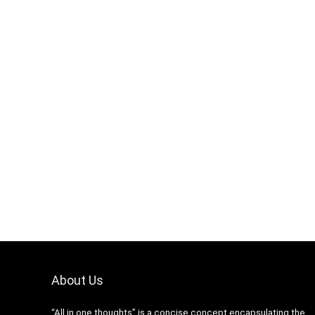
About Us
“All in one thoughts” is a concise concept encapsulating the