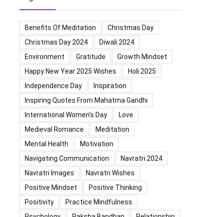
Benefits Of Meditation
Christmas Day
Christmas Day 2024
Diwali 2024
Environment
Gratitude
Growth Mindset
Happy New Year 2025 Wishes
Holi 2025
Independence Day
Inspiration
Inspiring Quotes From Mahatma Gandhi
International Women's Day
Love
Medieval Romance
Meditation
Mental Health
Motivation
Navigating Communication
Navratri 2024
Navratri Images
Navratri Wishes
Positive Mindset
Positive Thinking
Positivity
Practice Mindfulness
Psychology
Raksha Bandhan
Relationship